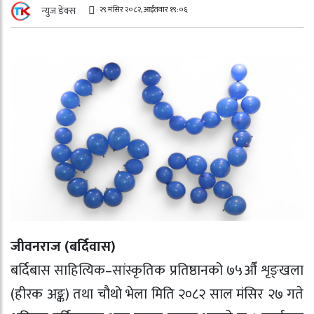
२९ मंसिर २०८२, आईतवार १९:०६
न्युज डेक्स
जीवनराज (बर्दिवास)
बर्दिबास साहित्यिक–सांस्कृतिक प्रतिष्ठानको ७५औँ शृङ्खला
(हीरक अङ्क) तथा चौथो भेला मिति २०८२ साल मंसिर २७ गते