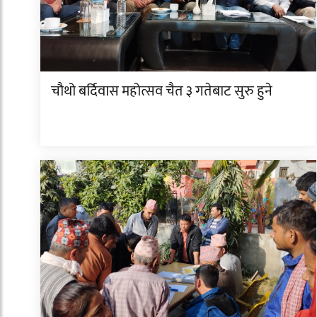
चौथो बर्दिवास महोत्सव चैत ३ गतेबाट सुरु हुने