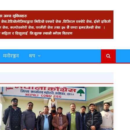
मनोरञ्जन
थप